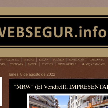
UR Y CALAFELL
ESTAFAS
ESPAÑA
POLÍTICA
CORRUPCIÓN
CATALUNYA
OGÍA
ECONOMÍA
MOTOR
SUCESOS
SILVIA ORRIOLS
ALIANÇA CATALANA
lunes, 8 de agosto de 2022
"MRW" (El Vendrell), IMPRESENT