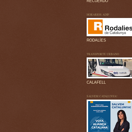
RECUERDO
HORARIOS ADIF
RODALÍES
TRANSPORTE URBANO
CALAFELL
SALVEM CATALUNYA!