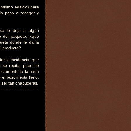
mismo edificio) para
lo paso a recoger y
se lo deja a algún
e del paquete, ¿qué
quete donde le da la
l producto?
r la incidencia, que
 se repita, pues he
rectamente la llamada
 el buzón está lleno,
 ser tan chapuceras.