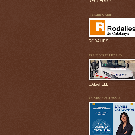
RECUERDO
HORARIOS ADIF
RODALÍES
TRANSPORTE URBANO
CALAFELL
SALVEM CATALUNYA!