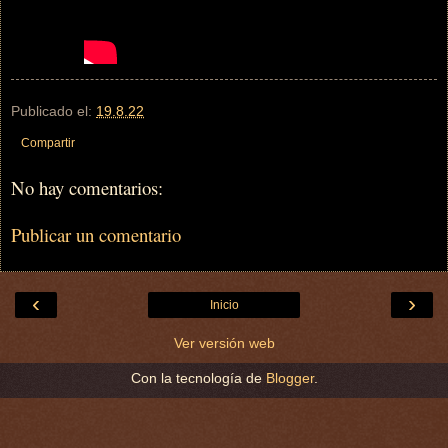
Publicado el:
19.8.22
Compartir
No hay comentarios:
Publicar un comentario
‹
›
Inicio
Ver versión web
Con la tecnología de
Blogger
.