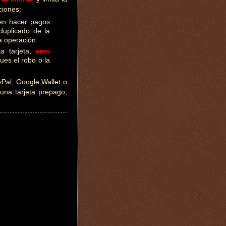
ciones:
ten hacer pagos
duplicado de la
la operación
la tarjeta,
eres
es el robo o la
Pal, Google Wallet o
una tarjeta prepago,