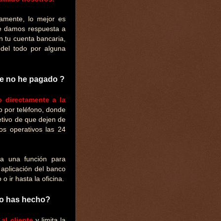
amente, lo mejor es
de damos respuesta a
n tu cuenta bancaria,
del todo por alguna
ue no he pagado ?
o directamente a la
 por teléfono, donde
etivo de que dejen de
nos operativos las 24
ya una función para
 aplicación del banco
 ir hasta la oficina.
no has hecho?
 al cliente
y limita la