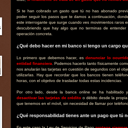
Si te han cobrado un gasto que tú no has abonado previ
poder seguir los pasos que te damos a continuación, don
este interrogante que surge cuando ves movimientos raros e
descubriendo que hay algo que no terminas de entender 
operación concreta.
¿Qué debo hacer en mi banco si tengo un cargo q
Lo primero que debemos hacer, es
denunciar lo ocurrid
entidad financiera
. Podemos hacerlo tanto físicamente como
nos anularán las tarjetas en cuestión de segundos con el obj
utilizarlas. Hay que recordar que los bancos tienen teléfo
horas, con el objetivo de trasladar todas estas incidencias.
Por otro lado, desde la banca online se ha habilitado 
desactivar las tarjetas de crédito
o débito desde la propia
que tenemos en el móvil, sin necesidad de llamar por teléfono o
¿Qué responsabilidad tienes ante un pago que tú 
En este caso la Ley de Servicios de Pago
protege siempre