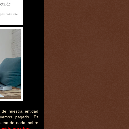
de nuestra entidad
ayamos pagado. Es
suena de nada, sobre
sumido nosotros.