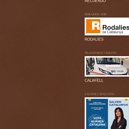
RECUERDO
HORARIOS ADIF
RODALÍES
TRANSPORTE URBANO
CALAFELL
SALVEM CATALUNYA!