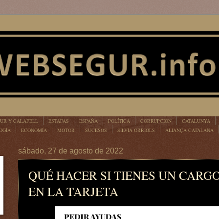
UR Y CALAFELL
ESTAFAS
ESPAÑA
POLÍTICA
CORRUPCIÓN
CATALUNYA
OGÍA
ECONOMÍA
MOTOR
SUCESOS
SILVIA ORRIOLS
ALIANÇA CATALANA
sábado, 27 de agosto de 2022
QUÉ HACER SI TIENES UN CARG
EN LA TARJETA