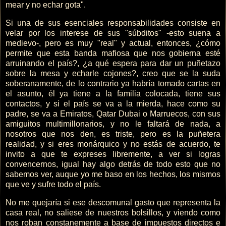
mear y no echar gota".
Si una de sus esenciales responsabilidades consiste en
velar por los interese de sus "súbditos" -esto suena a
medievo-, pero es muy "real" y actual, entonces, ¿cómo
permite que esta banda mafiosa que nos gobierna esté
arruinando el país?, ¿a qué espera para dar un puñetazo
sobre la mesa y echarle cojones?, creo que se la suda
soberanamente, de lo contrario ya habría tomado cartas en
el asunto, él ya tiene a la familia colocada, tiene sus
contactos, y si el país se va a la mierda, hace como su
padre, se va a Emiratos, Qatar Dubai o Marruecos, con sus
amiguitos multimillonarios, y no le faltará de nada, a
nosotros que nos den, es triste, pero es la puñetera
realidad, y si eres monárquico y no estás de acuerdo, te
invito a que te expreses libremente, a ver si logras
convencernos, igual hay algo detrás de todo esto que no
sabemos ver, auque yo me baso en los hechos, los mismos
que ve y sufre todo el país.
No me quejaría si ese descomunal gasto que representa la
casa real, no saliese de nuestros bolsillos, y viendo como
nos roban constanemente a base de impuestos directos e