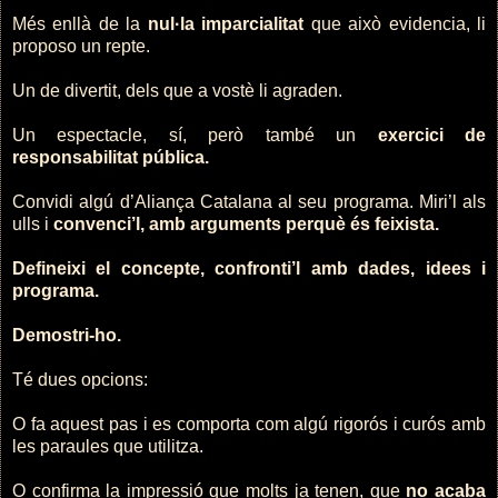
Més enllà de la
nul·la imparcialitat
que això evidencia, li
proposo un repte.
Un de divertit, dels que a vostè li agraden.
Un espectacle, sí, però també un
exercici de
responsabilitat pública.
Convidi algú d’Aliança Catalana al seu programa. Miri’l als
ulls i
convenci’l, amb arguments perquè és feixista.
Defineixi el concepte, confronti’l amb dades, idees i
programa.
Demostri-ho.
Té dues opcions:
O fa aquest pas i es comporta com algú rigorós i curós amb
les paraules que utilitza.
O confirma la impressió que molts ja tenen, que
no acaba