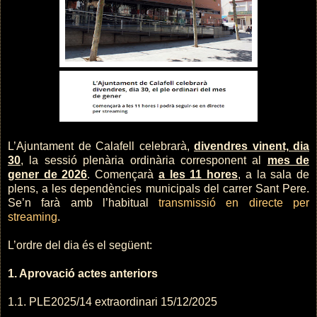
L’Ajuntament de Calafell celebrarà,
divendres vinent, dia
30
, la sessió plenària ordinària corresponent al
mes de
gener de 2026
. Començarà
a les 11 hores
, a la sala de
plens, a les dependències municipals del carrer Sant Pere.
Se’n farà amb l’habitual
transmissió en directe per
streaming
.
L’ordre del dia és el següent:
1. Aprovació actes anteriors
1.1. PLE2025/14 extraordinari 15/12/2025