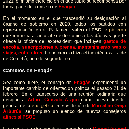
2021, el mismo ejercicio en el que subió su recompensa por
forma parte del consejo de
Enagás.
En el momento en el que trascendió su designación al
órgano de gobierno en 2020, todos los partidos con
representación en el Parlament
salvo el PSC
le
pidieron
que renunciara tanto al sueldo como a las dádivas que le
ofrece la oficina del expresident, que incluyen
gastos de
escolta, suscripciones a prensa, mantenimiento web o
viajes, entre otros.
Lo primero lo hizo el también exalcalde
de Cornellà, pero lo segundo, no.
Cambios en Enagás
Sea como fuere, el consejo de
Enagás
experimentó un
importante cambio de orientación política el pasado 21 de
febrero. En el transcurso de una reunión ordinaria que
designó a
Arturo Gonzalo Aizpiri
como nuevo director
general de la
energética
, en sustitución de
Marcelino Oreja
Arburúa,
se propuso un elenco de nuevos consejeros
afines al PSOE
.
En concreto, estos nombres fueron los de
Manuel Gabriel