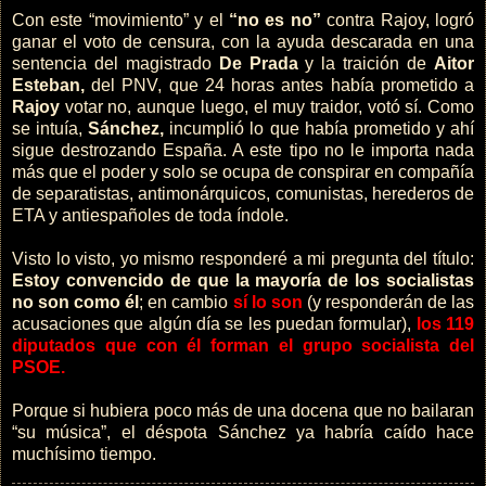
Con este “movimiento” y el
“no es no”
contra Rajoy, logró
ganar el voto de censura, con la ayuda descarada en una
sentencia del magistrado
De Prada
y la traición de
Aitor
Esteban,
del PNV, que 24 horas antes había prometido a
Rajoy
votar no, aunque luego, el muy traidor, votó sí. Como
se intuía,
Sánchez,
incumplió lo que había prometido y ahí
sigue destrozando España. A este tipo no le importa nada
más que el poder y solo se ocupa de conspirar en compañía
de separatistas, antimonárquicos, comunistas, herederos de
ETA y antiespañoles de toda índole.
Visto lo visto, yo mismo responderé a mi pregunta del título:
Estoy convencido de que la mayoría de los socialistas
no son como él
; en cambio
sí lo son
(y responderán de las
acusaciones que algún día se les puedan formular),
los 119
diputados que con él forman el grupo socialista del
PSOE.
Porque si hubiera poco más de una docena que no bailaran
“su música”, el déspota Sánchez ya habría caído hace
muchísimo tiempo.