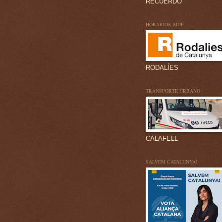
RECUERDO
HORARIOS ADIF
RODALÍES
TRANSPORTE URBANO
CALAFELL
SALVEM CATALUNYA!