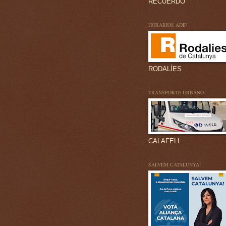
RECUERDO
HORARIOS ADIF
RODALÍES
TRANSPORTE URBANO
CALAFELL
SALVEM CATALUNYA!