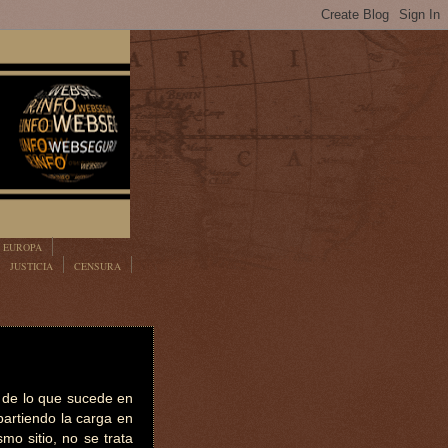
EUROPA
JUSTICIA
CENSURA
o de lo que sucede en
partiendo la carga en
mo sitio, no se trata