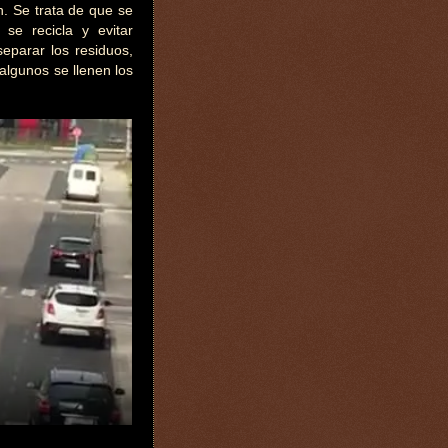
n. Se trata de que se
se recicla y evitar
eparar los residuos,
algunos se llenen los