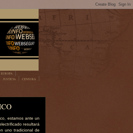
EUROPA
JUSTICIA
CENSURA
ICO
ico, estamos ante un
lectrificado resultará
n uno tradicional de