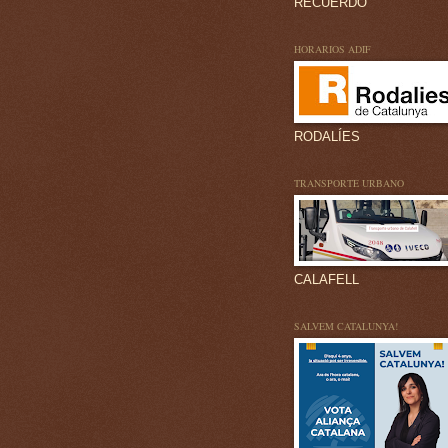
RECUERDO
HORARIOS ADIF
RODALÍES
TRANSPORTE URBANO
CALAFELL
SALVEM CATALUNYA!