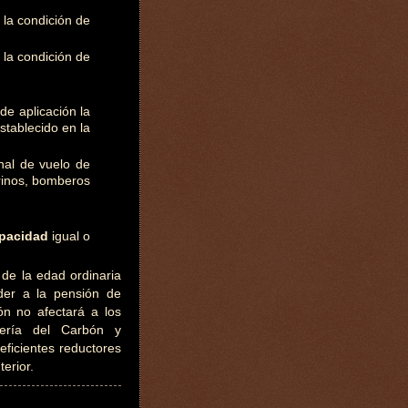
r la condición de
 la condición de
de aplicación la
stablecido en la
al de vuelo de
urinos, bomberos
apacidad
igual o
 de la edad ordinaria
der a la pensión de
ión no afectará a los
nería del Carbón y
ficientes reductores
terior.