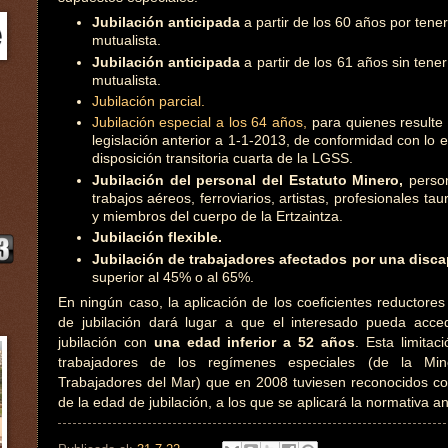
Jubilación anticipada
a partir de los 60 años por tene
mutualista.
Jubilación anticipada
a partir de los 61 años sin tener
mutualista.
Jubilación parcial.
Jubilación especial a los 64 años,
para quienes resulte 
legislación anterior a 1-1-2013, de conformidad con lo e
disposición transitoria cuarta de la LGSS.
Jubilación del personal del Estatuto Minero,
person
trabajos aéreos, ferroviarios, artistas, profesionales ta
y miembros del cuerpo de la Ertzaintza.
Jubilación flexible.
Jubilación de trabajadores afectados por una disc
superior al 45% o al 65%.
En ningún caso, la aplicación de los coeficientes reductores
de jubilación dará lugar a que el interesado pueda acce
jubilación con
una edad inferior a 52 años
. Esta limitac
trabajadores de los regímenes especiales (de la Mi
Trabajadores del Mar) que en 2008 tuviesen reconocidos coe
de la edad de jubilación, a los que se aplicará la normativa an