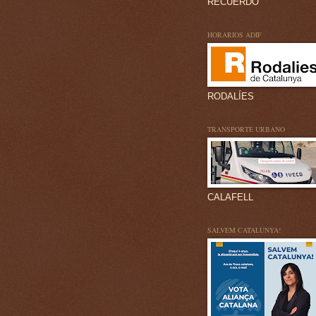
RECUERDO
HORARIOS ADIF
RODALÍES
TRANSPORTE URBANO
CALAFELL
SALVEM CATALUNYA!