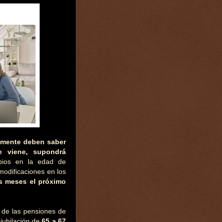
amente deben saber
e viene, supondrá
bios en la edad de
odificaciones en los
s meses el próximo
a de las pensiones de
jubilación de
65 a 67