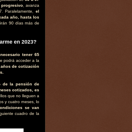
 progresivo
, avanza
7. Paralelamente,
el
cada año, hasta los
rirán 90 días más de
larme en 2023?
 necesario tener 65
se podrá acceder a la
 años de cotización
s.
% de la pensión de
meses cotizados, es
llos que no lleguen a
os y cuatro meses, lo
condiciones se van
guiente cuadro de la