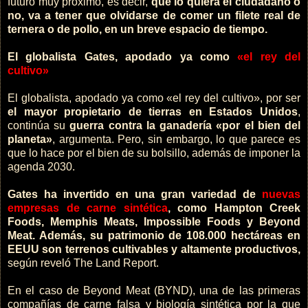
futuro muy próximo, es decir,
que lo quiera el ciudadano o
no, va a tener que olvidarse de comer un filete real de
ternera o de pollo, en un breve espacio de tiempo.
El globalista Gates, apodado ya como
«el rey del
cultivo»
El globalista, apodado ya como «el rey del cultivo», por ser
el mayor propietario de tierras en Estados Unidos
,
continúa su
guerra contra la ganadería «por el bien del
planeta»
, argumenta. Pero, sin embargo, lo que parece es
que lo hace por el bien de su bolsillo, además de imponer la
agenda 2030.
Gates ha invertido en una gran variedad de
nuevas
empresas de carne sintética
, como Hampton Creek
Foods, Memphis Meats, Impossible Foods y Beyond
Meat. Además, su patrimonio de 108.000 hectáreas en
EEUU son terrenos cultivables y altamente productivos,
según reveló The Land Report.
En el caso de Beyond Meat (BYND), una de las primeras
compañías de carne falsa y biología sintética por la que