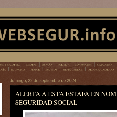
UR Y CALAFELL
ESTAFAS
ESPAÑA
POLÍTICA
CORRUPCIÓN
CATALUNYA
OGÍA
ECONOMÍA
MOTOR
SUCESOS
SILVIA ORRIOLS
ALIANÇA CATALANA
domingo, 22 de septiembre de 2024
ALERTA A ESTA ESTAFA EN NOM
SEGURIDAD SOCIAL