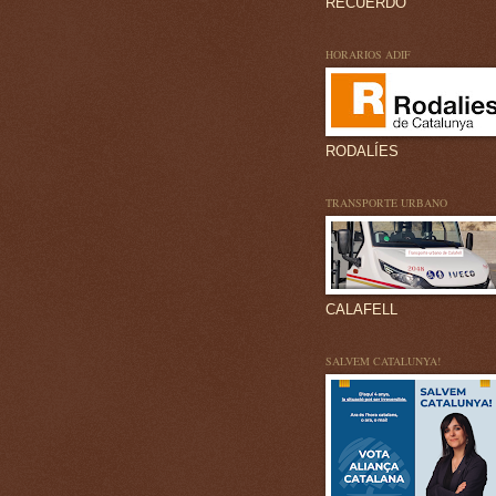
RECUERDO
HORARIOS ADIF
RODALÍES
TRANSPORTE URBANO
CALAFELL
SALVEM CATALUNYA!