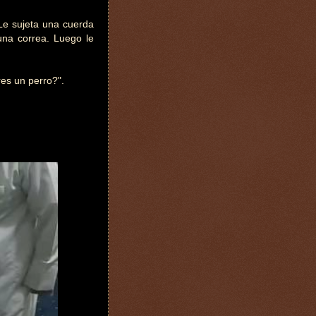
e sujeta una cuerda
una correa. Luego le
res un perro?".