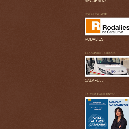
RECUERDO
HORARIOS ADIF
RODALÍES
TRANSPORTE URBANO
CALAFELL
SALVEM CATALUNYA!