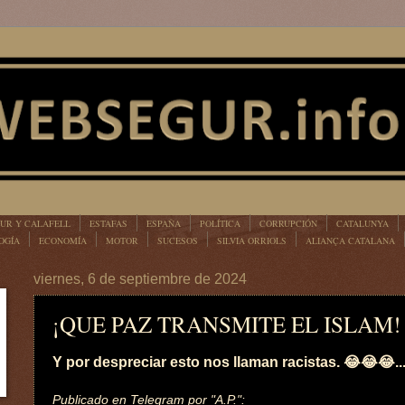
UR Y CALAFELL
ESTAFAS
ESPAÑA
POLÍTICA
CORRUPCIÓN
CATALUNYA
OGÍA
ECONOMÍA
MOTOR
SUCESOS
SILVIA ORRIOLS
ALIANÇA CATALANA
viernes, 6 de septiembre de 2024
¡QUE PAZ TRANSMITE EL ISLAM!
Y por despreciar esto nos llaman racistas. 😂😂😂...
Publicado en Telegram por "A.P.":