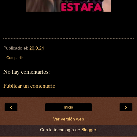
Publicado el:
20.9.24
Compartir
No hay comentarios:
Publicar un comentario
‹
›
Inicio
Ver versión web
Con la tecnología de
Blogger
.