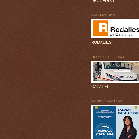
RECUERDO
HORARIOS ADIF
RODALÍES
TRANSPORTE URBANO
CALAFELL
SALVEM CATALUNYA!