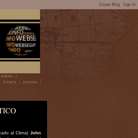
EUROPA
JUSTICIA
CENSURA
TICO
cado al Clima)
John