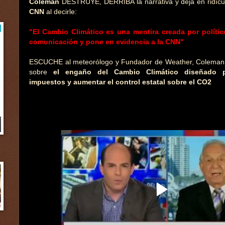
Coleman
DESTRUYE, DERRIBA la narrativa y deja en ridícul
CNN
al decirle:
"El Cambio Climático es una mentira creada por políti
comunicación y pone en evidencia a la CNN"
ESCUCHE al meteorólogo y Fundador de Weather, Colema
sobre
el engaño del Cambio Climático diseñado 
impuestos y aumentar el control estatal sobre el CO2