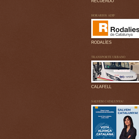
RECUERDO
HORARIOS ADIF
RODALÍES
TRANSPORTE URBANO
CALAFELL
SALVEM CATALUNYA!