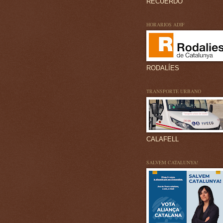
RECUERDO
HORARIOS ADIF
RODALÍES
TRANSPORTE URBANO
CALAFELL
SALVEM CATALUNYA!