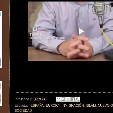
Publicado el:
13.9.24
Etiquetas:
ESPAÑA
,
EUROPA
,
INMIGRACIÓN
,
ISLAM
,
NUEVO 
SOCIEDAD