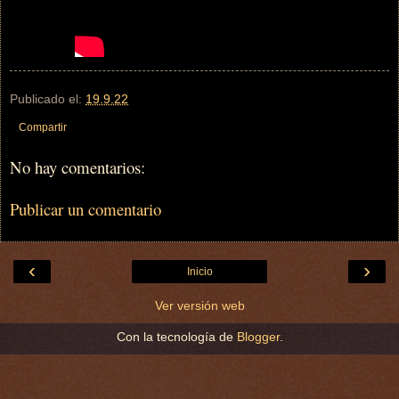
Publicado el:
19.9.22
Compartir
No hay comentarios:
Publicar un comentario
‹
›
Inicio
Ver versión web
Con la tecnología de
Blogger
.