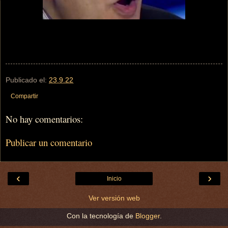
Publicado el:
23.9.22
Compartir
No hay comentarios:
Publicar un comentario
‹
›
Inicio
Ver versión web
Con la tecnología de
Blogger
.