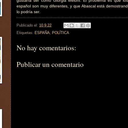
gustaría ser como Giorgia Meloni. El problema es que los 
español son muy diferentes, y que Abascal está demostra
lo podría ser.
Publicado el:
10.9.22
Etiquetas:
ESPAÑA
,
POLÍTICA
No hay comentarios:
Publicar un comentario