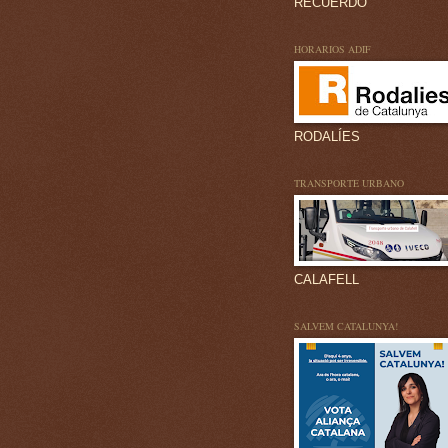
RECUERDO
HORARIOS ADIF
RODALÍES
TRANSPORTE URBANO
CALAFELL
SALVEM CATALUNYA!