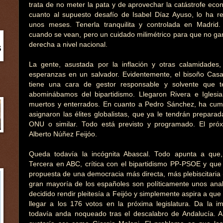
trata de no meter la pata y de aprovechar la catástrofe ec
cuanto al supuesto desafío de Isabel Díaz Ayuso, lo ha re
unos meses. Tenerla tranquilita y controlada en Madrid.
cuando se vean, pero un cuidado milimétrico para que no gan
derecha a nivel nacional.
La gente, asustada por la inflación y otras calamidades
esperanzas en un salvador. Evidentemente, el bisoño Casa
tiene una cara de gestor responsable y solvente que 
abominábamos del bipartidismo. Llegaron Rivera e Iglesia
muertos y enterrados. En cuanto a Pedro Sánchez, ha cump
asignaron las élites globalistas, que ya le tendrán prepara
ONU o similar. Todo está previsto y programado. El próx
Alberto Núñez Feijóo.
Queda todavía la incógnita Abascal. Todo apunta a que,
Tercera en ABC, crítica con el bipartidismo PP-PSOE y que
propuesta de una democracia más directa, más plebiscitaria
gran mayoría de los españoles son políticamente unos anal
decidido rendir pleitesía a Feijóo y simplemente aspira a que
llegar a los 176 votos en la próxima legislatura. Da la 
todavía anda noqueado tras el descalabro de Andalucía. A