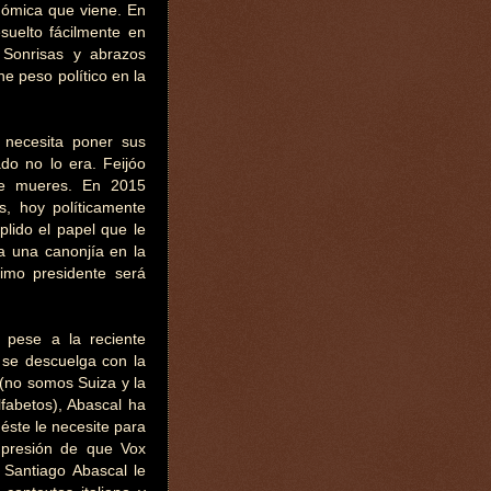
onómica que viene. En
suelto fácilmente en
 Sonrisas y abrazos
e peso político en la
, necesita poner sus
do no lo era. Feijóo
te mueres. En 2015
s, hoy políticamente
lido el papel que le
da una canonjía en la
imo presidente será
 pese a la reciente
 se descuelga con la
 (no somos Suiza y la
fabetos), Abascal ha
 éste le necesite para
impresión de que Vox
 Santiago Abascal le