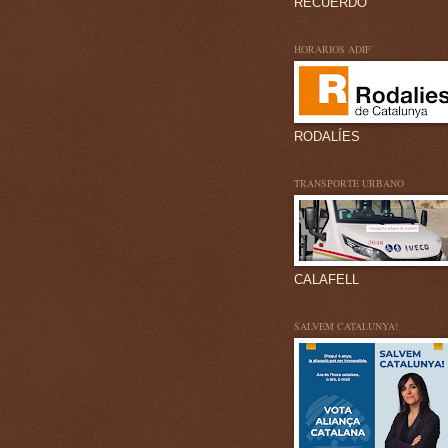
RECUERDO
HORARIOS ADIF
RODALÍES
TRANSPORTE URBANO
CALAFELL
SALVEM CATALUNYA!