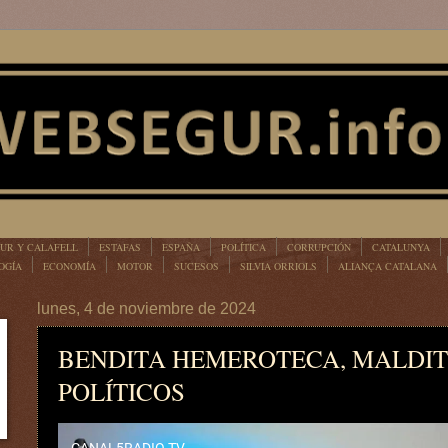
UR Y CALAFELL
ESTAFAS
ESPAÑA
POLÍTICA
CORRUPCIÓN
CATALUNYA
OGÍA
ECONOMÍA
MOTOR
SUCESOS
SILVIA ORRIOLS
ALIANÇA CATALANA
lunes, 4 de noviembre de 2024
BENDITA HEMEROTECA, MALDI
POLÍTICOS