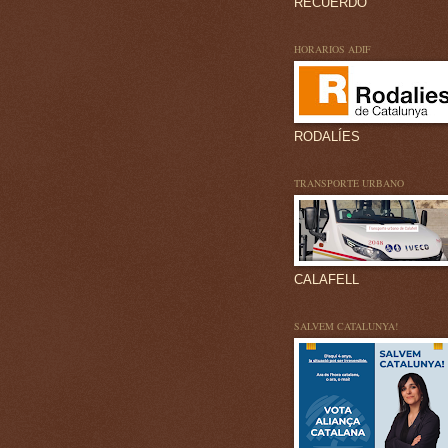
RECUERDO
HORARIOS ADIF
RODALÍES
TRANSPORTE URBANO
CALAFELL
SALVEM CATALUNYA!