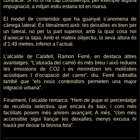
contracte. Si no hi ha cap contratemps, per exemple alguna
impugnació, a mitjan estiu estaria tot en marxa.
El model de contenidor que ha guanyat s’anomena de
càrrega lateral. És literalment això: les deixalles es tiren per
un lateral, no per la part superior, amb la qual cosa noi
d’aixecar la tapa. Amb el mateix oibjectiu, la seva altura és
d’1.49 metres, inferior a l’actual.
L’alcalde de Calafell, Ramon Ferré, en destaca altres
avantatges. “L’aturada del camió és més breu i això redueix
les emissions de CO2 i es minimitzen les molèsties
acústiques I d’ocupació del carrer”, diu. Ferré subratlla
també que “els nous contenidors permeten una major
intgració urbana”.
Finalment, l’alcalde remarca: “Hem de pujar el percentatge
de recollida selectiva, que encara és baix, i com més
facilitats posem més anirem avançant. A més, “com més
accessible sigui llançar les deixalles, menys excusa hi
haurà per deixar la brossa fora”.