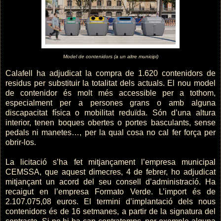
Model de contenidors (a un altre municipi)
Calafell ha adjudicat la compra de 1.620 contenidors de
residus per substituir la totalitat dels actuals. El nou model
de contenidor és molt més accessible per a tothom,
especialment per a persones grans o amb alguna
discapacitat física o mobilitat reduïda. Són d’una altura
interior, tenen boques obertes o portes basculants, sense
pedals ni manetes…, per la qual cosa no cal fer força per
obrir-los.
La licitació s’ha fet mitjançament l’empresa municipal
CEMSSA, que aquest dimecres, 4 de febrer, ho adjudicat
mitjançant un acord del seu consell d’administració. Ha
recaigut en l’empresa Formato Verde. L’import és de
2.107.075,08 euros. El termini d’implantació dels nous
contenidors és de 16 setmanes, a partir de la signatura del