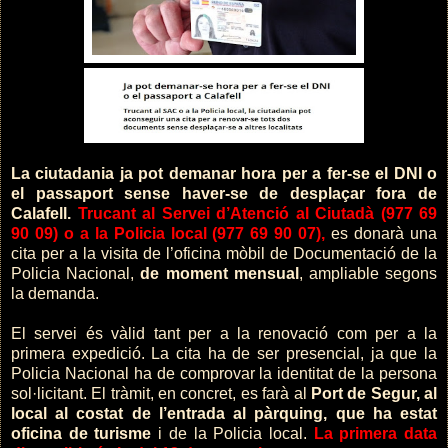
La ciutadania ja pot demanar hora per a fer-se el DNI o
el passaport sense haver-se de desplaçar fora de
Calafell.
Trucant al Servei d’Atenció al Ciutadà (977 69
90 09) o a la Policia local (977 69 90 07),
es donarà una
cita per a la visita de l’oficina mòbil de Documentació de la
Policia Nacional,
de moment mensual
, ampliable segons
la demanda.
El servei és vàlid tant per a la renovació com per a la
primera expedició. La cita ha de ser presencial, ja que la
Policia Nacional ha de comprovar la identitat de la persona
sol·licitant. El tràmit, en concret, es farà al
Port de Segur, al
local al costat de l’entrada al pàrquing, que ha estat
oficina de turisme
i de la Policia local.
La primera data