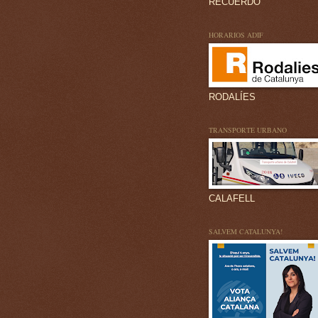
RECUERDO
HORARIOS ADIF
RODALÍES
TRANSPORTE URBANO
CALAFELL
SALVEM CATALUNYA!