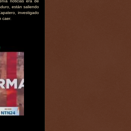
enía noticias era de
duro, están saliendo
Zapatero, investigado
n caer.