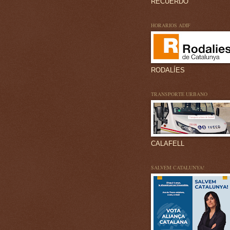
RECUERDO
HORARIOS ADIF
RODALÍES
TRANSPORTE URBANO
CALAFELL
SALVEM CATALUNYA!