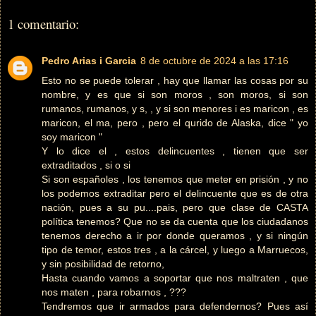
1 comentario:
Pedro Arias i Garcia
8 de octubre de 2024 a las 17:16
Esto no se puede tolerar , hay que llamar las cosas por su
nombre, y es que si son moros , son moros, si son
rumanos, rumanos, y s, , y si son menores i es maricon , es
maricon, el ma, pero , pero el qurido de Alaska, dice " yo
soy maricon "
Y lo dice el , estos delincuentes , tienen que ser
extraditados , si o si
Si son españoles , los tenemos que meter en prisión , y no
los podemos extraditar pero el delincuente que es de otra
nación, pues a su pu....pais, pero que clase de CASTA
política tenemos? Que no se da cuenta que los ciudadanos
tenemos derecho a ir por donde queramos , y si ningún
tipo de temor, estos tres , a la cárcel, y luego a Marruecos,
y sin posibilidad de retorno,
Hasta cuando vamos a soportar que nos maltraten , que
nos maten , para robarnos , ???
Tendremos que ir armados para defendernos? Pues así