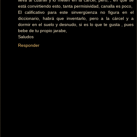
lleva al cuartel y lo meten en la cárcel, pero, , en que se
está convirtiendo esto, tanta permisividad, canalla es poco,
El calificativo para este sinvergüenza no figura en el
diccionario, habrá que inventarlo, pero a la cárcel y a
dormir en el suelo y desnudo, si es lo que te gusta , pues
bebe de tu propio jarabe,
Saludos
Responder