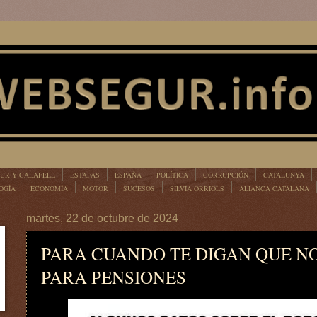
UR Y CALAFELL
ESTAFAS
ESPAÑA
POLÍTICA
CORRUPCIÓN
CATALUNYA
OGÍA
ECONOMÍA
MOTOR
SUCESOS
SILVIA ORRIOLS
ALIANÇA CATALANA
martes, 22 de octubre de 2024
PARA CUANDO TE DIGAN QUE N
PARA PENSIONES