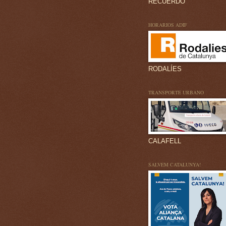
RECUERDO
HORARIOS ADIF
RODALÍES
TRANSPORTE URBANO
CALAFELL
SALVEM CATALUNYA!