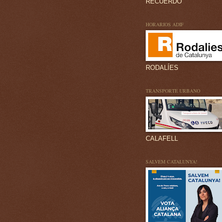
RECUERDO
HORARIOS ADIF
RODALÍES
TRANSPORTE URBANO
CALAFELL
SALVEM CATALUNYA!