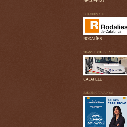
RECUERDO
HORARIOS ADIF
RODALÍES
TRANSPORTE URBANO
CALAFELL
SALVEM CATALUNYA!