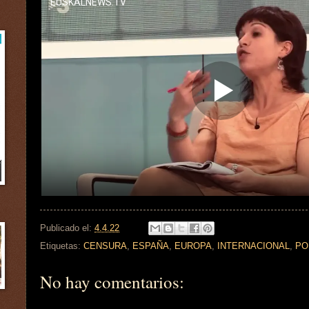
Publicado el:
4.4.22
Etiquetas:
CENSURA
,
ESPAÑA
,
EUROPA
,
INTERNACIONAL
,
PO
No hay comentarios: