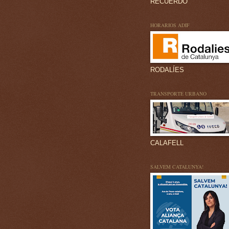
RECUERDO
HORARIOS ADIF
RODALÍES
TRANSPORTE URBANO
CALAFELL
SALVEM CATALUNYA!