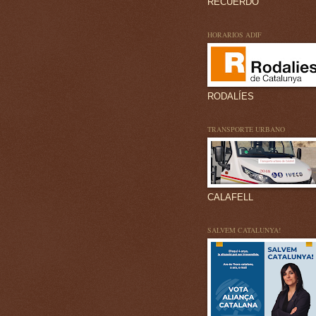
RECUERDO
HORARIOS ADIF
RODALÍES
TRANSPORTE URBANO
CALAFELL
SALVEM CATALUNYA!