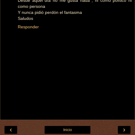
Desde aquel día no me gusta nada , ni como político ni
como persona
Y nunca pidió perdón el fantasma
Saludos
Responder
‹
›
Inicio