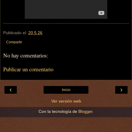
Publicado el:
20.5.26
Compartir
No hay comentarios:
Publicar un comentario
‹
›
Inicio
Ver versión web
Con la tecnología de
Blogger
.