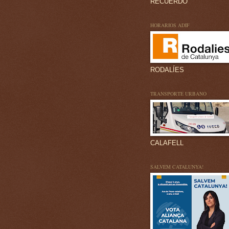
RECUERDO
HORARIOS ADIF
RODALÍES
TRANSPORTE URBANO
CALAFELL
SALVEM CATALUNYA!