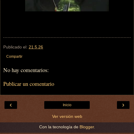
Publicado el:
21.5.26
Compartir
No hay comentarios:
Publicar un comentario
‹
›
Inicio
Ver versión web
Con la tecnología de
Blogger
.