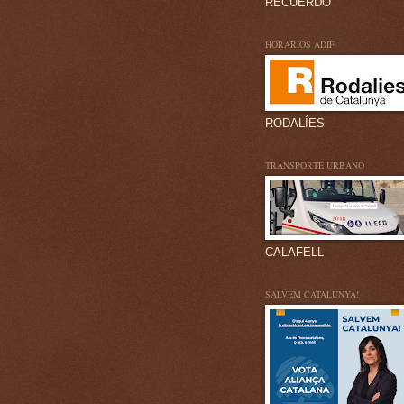
RECUERDO
HORARIOS ADIF
RODALÍES
TRANSPORTE URBANO
CALAFELL
SALVEM CATALUNYA!