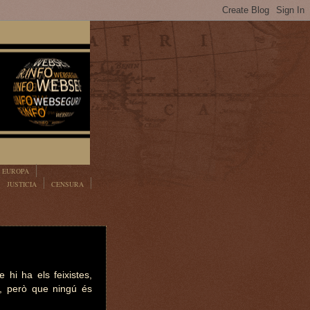
EUROPA
JUSTICIA
CENSURA
hi ha els feixistes,
a, però que ningú és