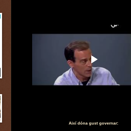
Així dóna gust governar: