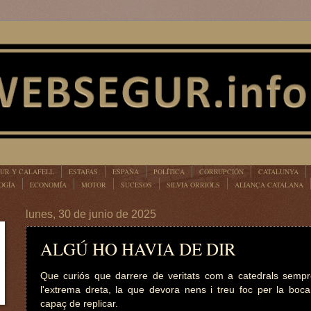
UR Y CALAFELL
ESTAFAS
ESPAÑA
POLÍTICA
CORRUPCIÓN
CATALUNYA
OGÍA
ECONOMÍA
MOTOR
SUCESOS
SILVIA ORRIOLS
ALIANÇA CATALANA
lunes, 30 de junio de 2025
ALGÚ HO HAVIA DE DIR
Que curiós que darrere de veritats com a catedrals sempre 
l'extrema dreta, la que devora nens i treu foc per la boc
capaç de replicar.