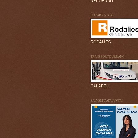
RECUERDO
HORARIOS ADIF
RODALÍES
TRANSPORTE URBANO
CALAFELL
SALVEM CATALUNYA!