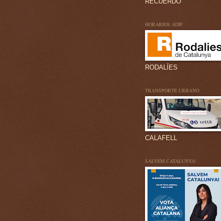
RECUERDO
HORARIOS ADIF
RODALÍES
TRANSPORTE URBANO
CALAFELL
SALVEM CATALUNYA!