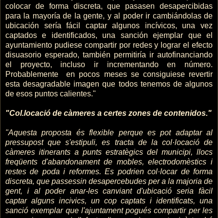
colocar de forma discreta, que pasasen desapercibidas
para la mayoría de la gente, y al poder ir cambiándolas de
ubicación sería fácil captar algunos incívicos, una vez
captados e identificados, una sanción ejemplar que el
ayuntamiento pudiese compartir por redes y lograr el efecto
disuasorio esperado, también permitiría ir autofinanciando
el proyecto, incluso ir incrementando en número.
Probablemente en pocos meses se consiguiese revertir
esta desagradable imagen que todos tenemos de algunos
de esos puntos calientes."
"Col.locació de càmeres a certes zones de contenidos."
"Aquesta proposta és flexible perque es pot adaptar al
pressupost que s'estipuli, es tracta de la col·locació de
càmeres itinerants a punts estratègics del municipi, llocs
freqüents d'abandonament de mobles, electrodomèstics i
restes de poda i reformes. Es podrien col·locar de forma
discreta, que passessin desapercebudes per a la majoria de
gent, i al poder anar-les canviant d'ubicació seria fàcil
captar alguns incivics, un cop captats i identificats, una
sanció exemplar que l'ajuntament pogués compartir per les