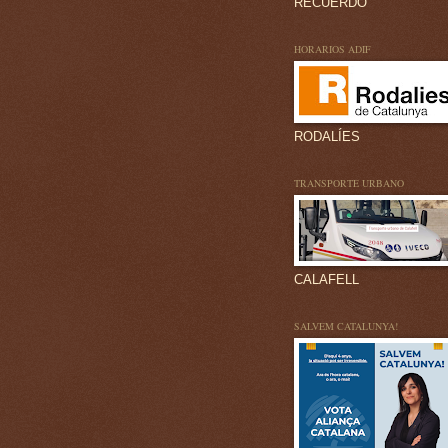
RECUERDO
HORARIOS ADIF
RODALÍES
TRANSPORTE URBANO
CALAFELL
SALVEM CATALUNYA!