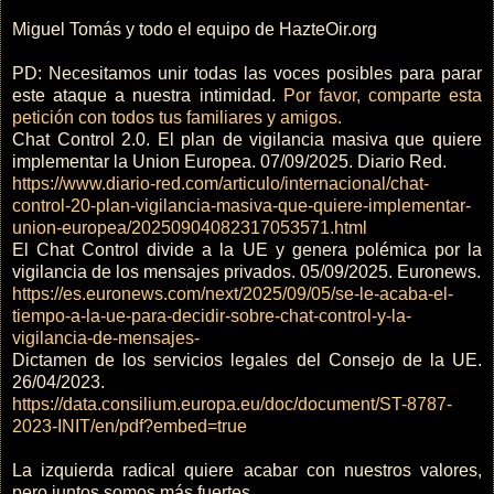
Miguel Tomás y todo el equipo de HazteOir.org
PD: Necesitamos unir todas las voces posibles para parar
este ataque a nuestra intimidad.
Por favor, comparte esta
petición con todos tus familiares y amigos.
Chat Control 2.0. El plan de vigilancia masiva que quiere
implementar la Union Europea. 07/09/2025. Diario Red.
https://www.diario-red.com/articulo/internacional/chat-
control-20-plan-vigilancia-masiva-que-quiere-implementar-
union-europea/20250904082317053571.html
El Chat Control divide a la UE y genera polémica por la
vigilancia de los mensajes privados. 05/09/2025. Euronews.
https://es.euronews.com/next/2025/09/05/se-le-acaba-el-
tiempo-a-la-ue-para-decidir-sobre-chat-control-y-la-
vigilancia-de-mensajes-
Dictamen de los servicios legales del Consejo de la UE.
26/04/2023.
https://data.consilium.europa.eu/doc/document/ST-8787-
2023-INIT/en/pdf?embed=true
La izquierda radical quiere acabar con nuestros valores,
pero juntos somos más fuertes.