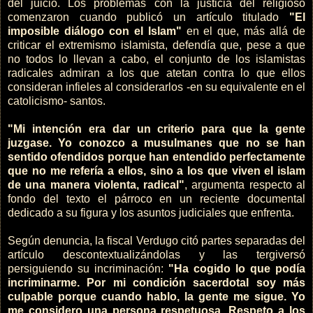
del juicio. Los problemas con la justicia del religioso
comenzaron cuando publicó un artículo titulado
"El
imposible diálogo con el Islam"
en el que, más allá de
criticar el extremismo islamista, defendía que, pese a que
no todos lo llevan a cabo, el conjunto de los islamistas
radicales admiran a los que atetan contra lo que ellos
consideran infieles al considerarlos -en su equivalente en el
catolicismo- santos.
"Mi intención era dar un criterio para que la gente
juzgase. Yo conozco a musulmanes que no se han
sentido ofendidos porque han entendido perfectamente
que no me refería a ellos, sino a los que viven el islam
de una manera violenta, radical"
, argumenta respecto al
fondo del texto el párroco en un reciente documental
dedicado a su figura y los asuntos judiciales que enfrenta.
Según denuncia, la fiscal Verdugo citó partes separadas del
artículo descontextualizándolas y las tergiversó
persiguiendo su incriminación:
"Ha cogido lo que podía
incriminarme. Por mi condición sacerdotal soy más
culpable porque cuando hablo, la gente me sigue. Yo
me considero una persona respetuosa. Respeto a los