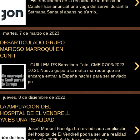
›
Els treballadors de la recollida de la brossa de
Calafell han anunciat una vaga del servei durant la
Setmana Santa si abans no s'arrib...
martes, 7 de marzo de 2023
DESARTICULADO GRUPO
MAFIOSO MARROQUÍ EN
CUNIT
›
GUILLEM RS Barcelona Foto: CME 07/03/2023
10:21 Nuevo golpe a la mafia marroquí que se
encarga entrar a España hachís para ser enviado
po...
jueves, 8 de diciembre de 2022
LA AMPLIACIÓN DEL
HOSPITAL DE EL VENDRELL
YA ES UNA REALIDAD
›
Joseé Manuel Baselga La reivindicada ampliación
del hospital de El Vendrell podría ser una realidad
en el año 2025. Así lo ha anunciado el p...