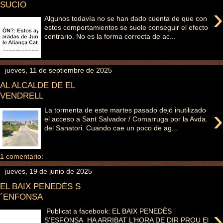
SUCIO
›
Algunos todavía no se han dado cuenta de que con
estos comportamientos se suele conseguir el efecto
contrario. No es la forma correcta de ac...
jueves, 11 de septiembre de 2025
AL ALCALDE DE EL
VENDRELL
›
La tormenta de este martes pasado dejó inutilizado
el acceso a Sant Salvador / Comarruga por la Avda.
del Sanatori. Cuando cae un poco de ag...
1 comentario:
jueves, 19 de junio de 2025
EL BAIX PENEDÈS S
´ENFONSA
›
Publicat a facebook: EL BAIX PENEDÈS
S’ESFONSA HA ARRIBAT L’HORA DE DIR PROU El