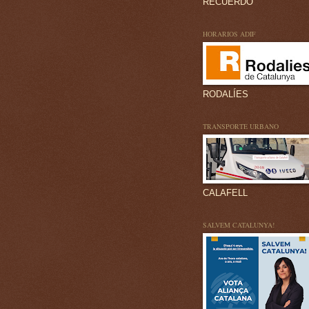
RECUERDO
HORARIOS ADIF
RODALÍES
TRANSPORTE URBANO
CALAFELL
SALVEM CATALUNYA!