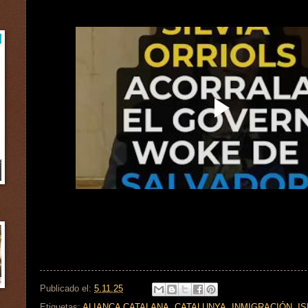
Publicado el:
5.11.25
Etiquetas:
ALIANÇA CATALANA
,
CATALUNYA
,
INMIGRACIÓN
,
I