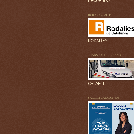
RECUERDO
HORARIOS ADIF
RODALÍES
TRANSPORTE URBANO
CALAFELL
SALVEM CATALUNYA!