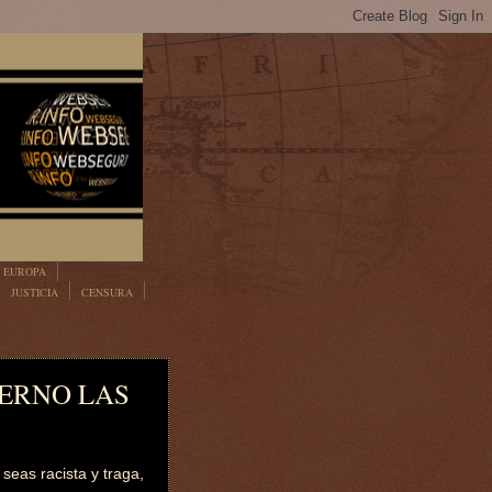
EUROPA
JUSTICIA
CENSURA
IERNO LAS
eas racista y traga,