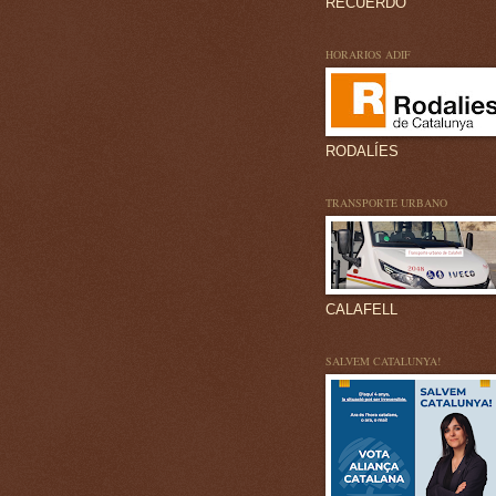
RECUERDO
HORARIOS ADIF
RODALÍES
TRANSPORTE URBANO
CALAFELL
SALVEM CATALUNYA!