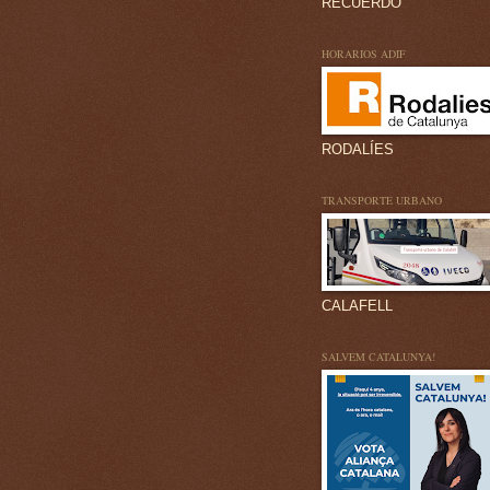
RECUERDO
HORARIOS ADIF
RODALÍES
TRANSPORTE URBANO
CALAFELL
SALVEM CATALUNYA!